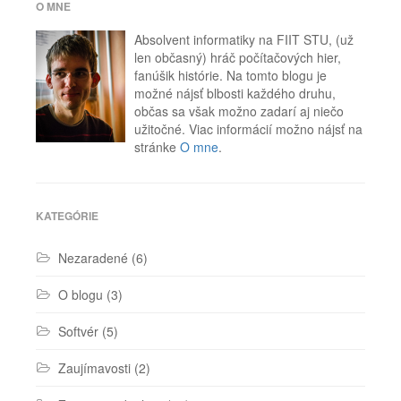
flag
,
O MNE
rogue
,
Ubisoft
Absolvent informatiky na FIIT STU, (už
len občasný) hráč počítačových hier,
fanúšik histórie. Na tomto blogu je
možné nájsť blbosti každého druhu,
občas sa však možno zadarí aj niečo
užitočné. Viac informácií možno nájsť na
stránke
O mne
.
KATEGÓRIE
Nezaradené
(6)
O blogu
(3)
Softvér
(5)
Zaujímavosti
(2)