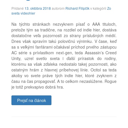
9.
Pridané
13. októbra 2018
autorom
Richard Filipčík
v kategórii
Zo
februára
sveta videohier
2022
Na týchto stránkach nezvyknem písať o AAA tituloch,
pretože tým sa tradične, na rozdiel od indie hier, dostáva
dostatočne veľa pozornosti zo strany príslušných médií.
Dnes však spravím takú polovičnú výnimku. V čase, keď
sa s veľkými fanfárami očakával príchod prvého zástupcu
AC série s prívlastkom next-gen, teda Assassin’s Creed
Unity, uzrel svetlo sveta i ďalší prírastok do rodiny,
ktorému sa však zďaleka nedostalo takej pozornosti, ako
ostatným hrám z hlavnej príbehovej línie. Ocitol sa teda
akoby vo svete práve tých indie hier, ktoré zvyknem z
času na čas propagovať. A to celkom nezaslúžene. Rogue
je totiž prekvapivo dobrá hra.
Prejsť na článok
Značky:
assassins
creed
,
black