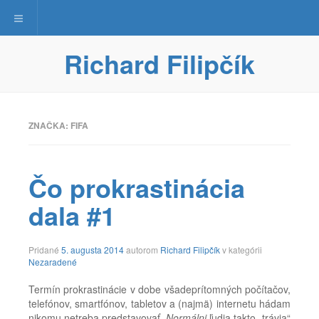
Toggle navigation
Richard Filipčík
ZNAČKA:
FIFA
Čo prokrastinácia
dala #1
9.
Pridané
5. augusta 2014
autorom
Richard Filipčík
v kategórii
februára
Nezaradené
2022
Termín prokrastinácie v dobe všadeprítomných počítačov,
telefónov, smartfónov, tabletov a (najmä) internetu hádam
nikomu netreba predstavovať.
Normálni
ľudia takto „trávia“