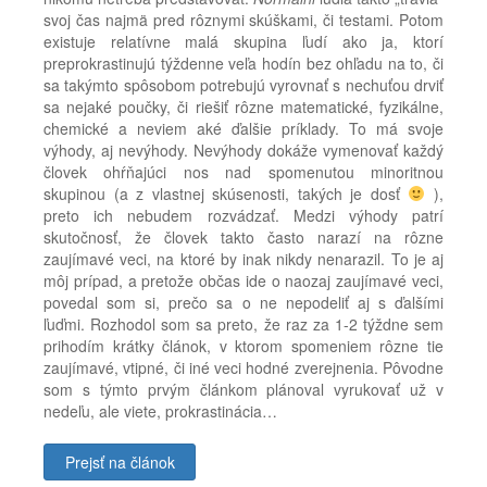
svoj čas najmä pred rôznymi skúškami, či testami. Potom
existuje relatívne malá skupina ľudí ako ja, ktorí
preprokrastinujú týždenne veľa hodín bez ohľadu na to, či
sa takýmto spôsobom potrebujú vyrovnať s nechuťou drviť
sa nejaké poučky, či riešiť rôzne matematické, fyzikálne,
chemické a neviem aké ďalšie príklady. To má svoje
výhody, aj nevýhody. Nevýhody dokáže vymenovať každý
človek ohŕňajúci nos nad spomenutou minoritnou
skupinou (a z vlastnej skúsenosti, takých je dosť
),
preto ich nebudem rozvádzať. Medzi výhody patrí
skutočnosť, že človek takto často narazí na rôzne
zaujímavé veci, na ktoré by inak nikdy nenarazil. To je aj
môj prípad, a pretože občas ide o naozaj zaujímavé veci,
povedal som si, prečo sa o ne nepodeliť aj s ďalšími
ľuďmi. Rozhodol som sa preto, že raz za 1-2 týždne sem
prihodím krátky článok, v ktorom spomeniem rôzne tie
zaujímavé, vtipné, či iné veci hodné zverejnenia. Pôvodne
som s týmto prvým článkom plánoval vyrukovať už v
nedeľu, ale viete, prokrastinácia…
Prejsť na článok