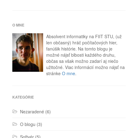
Značky:
FIFA
,
humor
,
mapy
,
Total
O MNE
War
,
WWI
Absolvent informatiky na FIIT STU, (už
len občasný) hráč počítačových hier,
fanúšik histórie. Na tomto blogu je
možné nájsť blbosti každého druhu,
občas sa však možno zadarí aj niečo
užitočné. Viac informácií možno nájsť na
stránke
O mne
.
KATEGÓRIE
Nezaradené
(6)
O blogu
(3)
Softvér
(5)