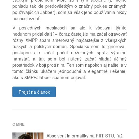
pohľadu tak ide predovšetkým o značný pokles známych
používajúcich Jabber), som sa však jeho používania nikdy
nechcel vzdať.
V posledných mesiacoch sa ale k všetkým týmto
neduhom pridal ďalší – čoraz častejšie ma začal otravovať
rôzny XMPP spam smerovaný najčastejšie z všelijakých
ruských a poľských domén. Spočiatku som to ignoroval,
postupne ale začal počet neželaných správ výrazne
narastať, a tak som bol nútený začať hľadať účinný
prostriedok v boji proti nim. Ten som napokon aj našiel a v
tomto článku ukážem jednoduché a elegantné riešenie,
ako s XMPP/Jabber spamom bojovať.
Prejsť na článok
Značky:
Github
,
Jabber
,
Pidgin
,
plugin
,
O MNE
Privacy
Please
,
Absolvent informatiky na FIIT STU, (už