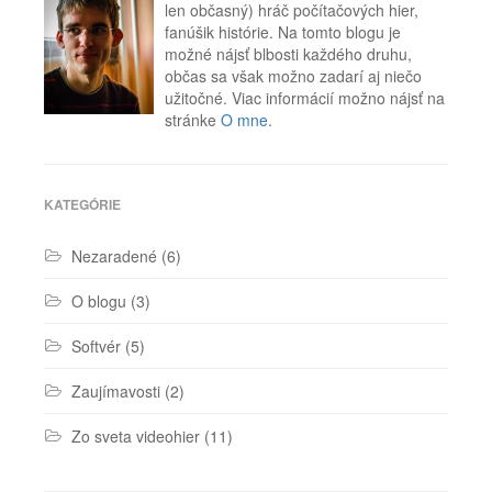
spam
,
len občasný) hráč počítačových hier,
XMPP
fanúšik histórie. Na tomto blogu je
možné nájsť blbosti každého druhu,
občas sa však možno zadarí aj niečo
užitočné. Viac informácií možno nájsť na
stránke
O mne
.
KATEGÓRIE
Nezaradené
(6)
O blogu
(3)
Softvér
(5)
Zaujímavosti
(2)
Zo sveta videohier
(11)