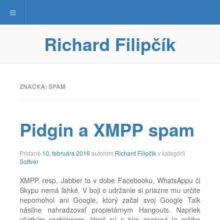
Toggle navigation
Richard Filipčík
ZNAČKA:
SPAM
Pidgin a XMPP spam
9.
Pridané
10. februára 2016
autorom
Richard Filipčík
v kategórii
februára
Softvér
2022
XMPP, resp. Jabber to v dobe Facebooku, WhatsAppu či
Skypu nemá ľahké. V boji o udržanie si priazne mu určite
nepomohol ani Google, ktorý začal svoj Google Talk
násilne nahradzovať propietárnym Hangouts. Napriek
všetkým problémom, ktoré sú s tým spojené (z môjho