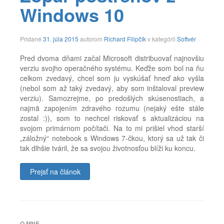
Windows 10
9.
Pridané
31. júla 2015
autorom
Richard Filipčík
v kategórii
Softvér
februára
2022
Pred dvoma dňami začal Microsoft distribuovať najnovšiu
verziu svojho operačného systému. Keďže som bol na ňu
celkom zvedavý, chcel som ju vyskúšať hneď ako vyšla
(nebol som až taký zvedavý, aby som inštaloval preview
verziu). Samozrejme, po predošlých skúsenostiach, a
najmä zapojením zdravého rozumu (nejaký ešte stále
zostal :)), som to nechcel riskovať s aktualizáciou na
svojom primárnom počítači. Na to mi prišiel vhod starší
„záložný“ notebook s Windows 7-čkou, ktorý sa už tak či
tak dlhšie tváril, že sa svojou životnosťou blíži ku koncu.
Prejsť na článok
Značky:
Cortana
,
dual
boot
,
Edge
,
O MNE