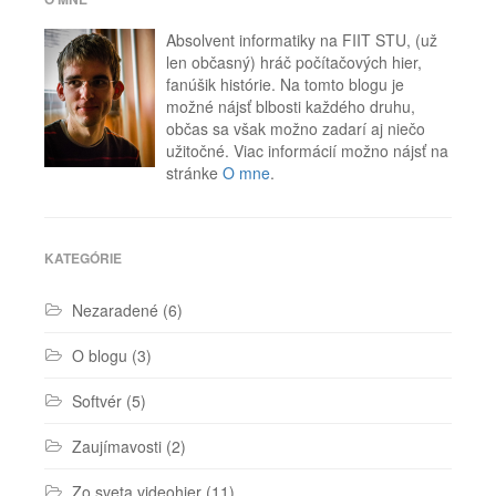
Metro
,
Microsoft
,
Absolvent informatiky na FIIT STU, (už
Microsoft
len občasný) hráč počítačových hier,
Edge
,
fanúšik histórie. Na tomto blogu je
Windows
,
možné nájsť blbosti každého druhu,
Windows
občas sa však možno zadarí aj niečo
10
,
Windows
užitočné. Viac informácií možno nájsť na
7
,
stránke
O mne
.
Windows
8
,
Windows
Store
KATEGÓRIE
Nezaradené
(6)
O blogu
(3)
Softvér
(5)
Zaujímavosti
(2)
Zo sveta videohier
(11)